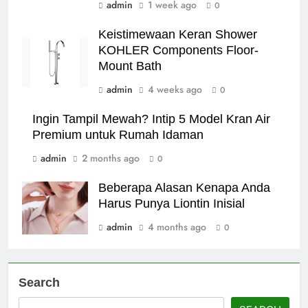
admin
1 week ago
0
Keistimewaan Keran Shower
KOHLER Components Floor-
Mount Bath
admin
4 weeks ago
0
Ingin Tampil Mewah? Intip 5 Model Kran Air
Premium untuk Rumah Idaman
admin
2 months ago
0
Beberapa Alasan Kenapa Anda
Harus Punya Liontin Inisial
admin
4 months ago
0
Search