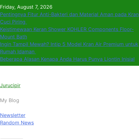
Skip
Friday, August 7, 2026
to
Pentingnya Fitur Anti-Bakteri dan Material Aman pada Kran
content
Cuci Piring
Keistimewaan Keran Shower KOHLER Components Floor-
Mount Bath
Ingin Tampil Mewah? Intip 5 Model Kran Air Premium untuk
Rumah Idaman
Beberapa Alasan Kenapa Anda Harus Punya Liontin Inisial
Jurucipir
My Blog
Newsletter
Random News