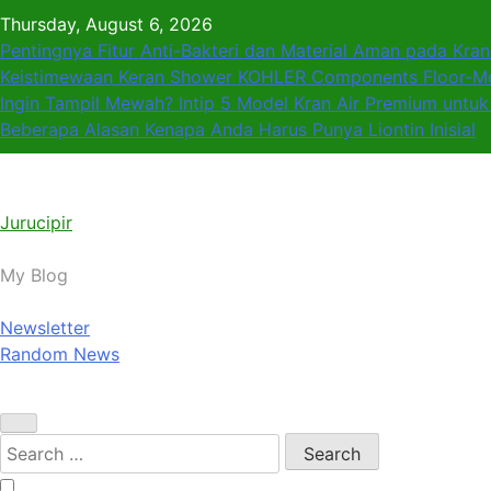
Skip
Thursday, August 6, 2026
to
Pentingnya Fitur Anti-Bakteri dan Material Aman pada Kran
content
Keistimewaan Keran Shower KOHLER Components Floor-M
Ingin Tampil Mewah? Intip 5 Model Kran Air Premium unt
Beberapa Alasan Kenapa Anda Harus Punya Liontin Inisial
Jurucipir
My Blog
Newsletter
Random News
Search
for: