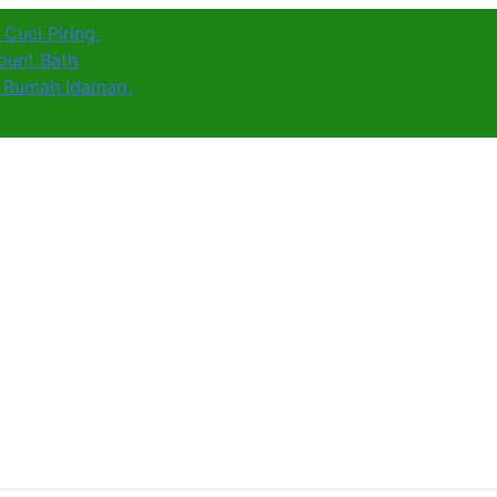
 Cuci Piring
ount Bath
uk Rumah Idaman