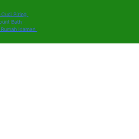
 Cuci Piring
ount Bath
uk Rumah Idaman