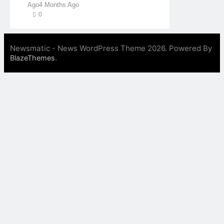
Ago
4 Months Ago
0
Newsmatic - News WordPress Theme 2026. Powered By
.
BlazeThemes