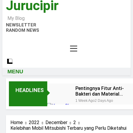
Jurucipir
My Blog
NEWSLETTER
RANDOM NEWS
MENU
Pentingnya Fitur Anti-
HEADLINES
Bakteri dan Material
Aman pada Kran Cuci
1 Week Ago
2 Days Ago
Piring
Keistimewaan Keran
Shower KOHLER
Components Floor-
1 Month Ago
1 Month Ago
Home
2022
December
2
Mount Bath
Ingin Tampil Mewah? Intip 5 Model
Kelebihan Mobil Mitsubishi Terbaru yang Perlu Diketahui
Kran Air Premium untuk Rumah