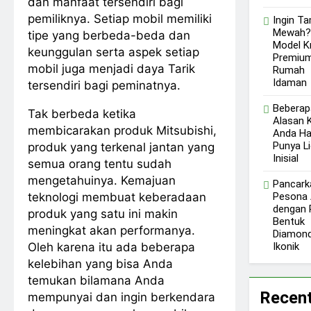
dan manfaat tersendiri bagi
pemiliknya. Setiap mobil memiliki
Ingin Ta
Mewah? 
tipe yang berbeda-beda dan
Model K
keunggulan serta aspek setiap
Premium
mobil juga menjadi daya Tarik
Rumah
Idaman
tersendiri bagi peminatnya.
Beberap
Tak berbeda ketika
Alasan 
membicarakan produk Mitsubishi,
Anda Ha
Punya Li
produk yang terkenal jantan yang
Inisial
semua orang tentu sudah
mengetahuinya. Kemajuan
Pancark
teknologi membuat keberadaan
Pesona
dengan P
produk yang satu ini makin
Bentuk
meningkat akan performanya.
Diamond
Oleh karena itu ada beberapa
Ikonik
kelebihan yang bisa Anda
temukan bilamana Anda
Recen
mempunyai dan ingin berkendara