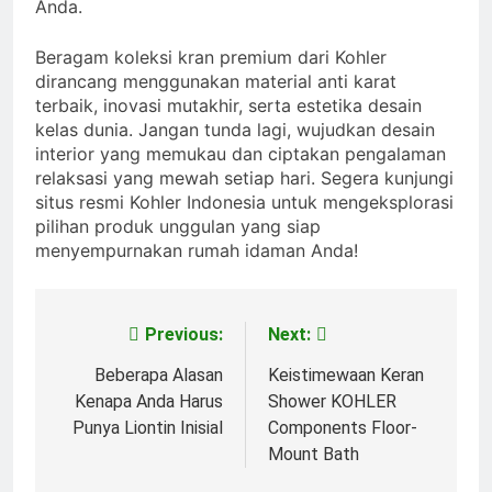
Anda.
Beragam koleksi kran premium dari Kohler
dirancang menggunakan material anti karat
terbaik, inovasi mutakhir, serta estetika desain
kelas dunia. Jangan tunda lagi, wujudkan desain
interior yang memukau dan ciptakan pengalaman
relaksasi yang mewah setiap hari. Segera kunjungi
situs resmi Kohler Indonesia untuk mengeksplorasi
pilihan produk unggulan yang siap
menyempurnakan rumah idaman Anda!
Previous:
Next:
Post
navigation
Beberapa Alasan
Keistimewaan Keran
Kenapa Anda Harus
Shower KOHLER
Punya Liontin Inisial
Components Floor-
Mount Bath