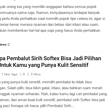
yak orang tua yang memiliki anggapan bahwa semua popok
u semuanya sama saja. Namun, kenyataannya terdapat banyak
g perlu Anda perhatikan saat memilih popok tipe celana ini, agar si
 benar-benar merasa nyaman dan bebas dari iritasi atau ruam.
i akan memberikan hal-hal apa saja yang harus Anda perhatikan
News
a Pembalut Sirih Softex Bisa Jadi Pilihan
Untuk Kamu yang Punya Kulit Sensitif
1 Year Ago
0
2 Mins
yang punya kulit sensitif, memilih pembalut itu tidak bisa
n. Salah pilih, bisa bikin gatal, iritasi, atau bahkan ruam merah
 nggak nyaman seharian. Nah, kalau kamu lagi cari pembalut yang
aman, dan aman buat kulit sensitif, pembalut sirih Softex bisa jadi
ng pas! Kenapa sih harus pilih Pembalut Sirih…