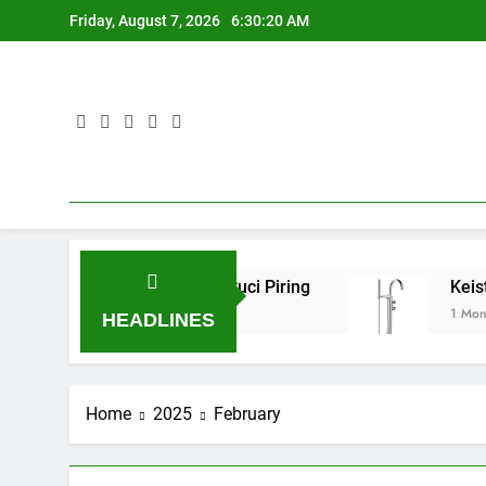
Skip
Friday, August 7, 2026
6:30:21 AM
to
content
al Aman pada Kran Cuci Piring
Keistimewaan 
1 Month Ago
HEADLINES
Home
2025
February