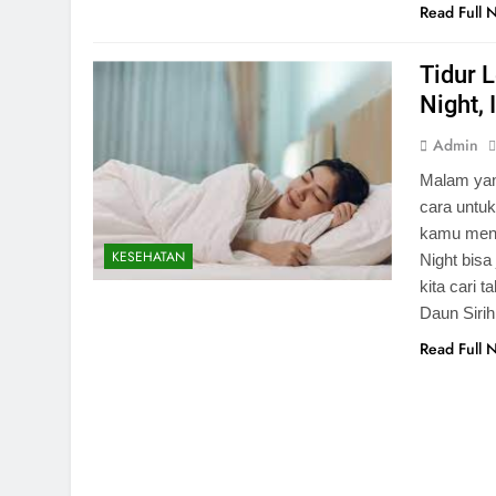
Read Full 
Tidur 
Night, 
Admin
Malam yan
cara untu
kamu menc
KESEHATAN
Night bisa
kita cari 
Daun Siri
Read Full 