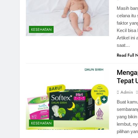
Masih ban
celana it
faktor yan
KESEHATAN
Kecil bisa
Artikel in
saat…
Read Full 
Mengap
Tepat 
Admin
Buat kamu 
sembaranga
yang bikin
KESEHATAN
lembut, ny
pilihan ya