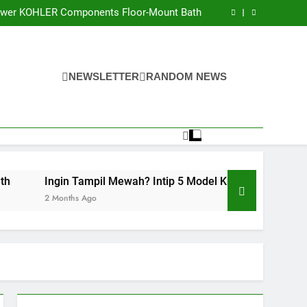
teri dan Material Aman pada Kran Cuci Piring
ower KOHLER Components Floor-Mount Bath
Model Kran Air Premium untuk Rumah Idaman
an Kenapa Anda Harus Punya Liontin Inisial
teri dan Material Aman pada Kran Cuci Piring
ower KOHLER Components Floor-Mount Bath
Model Kran Air Premium untuk Rumah Idaman
NEWSLETTER
RANDOM NEWS
an Kenapa Anda Harus Punya Liontin Inisial
ngin Tampil Mewah? Intip 5 Model Kran Air Premium untuk R
Months Ago