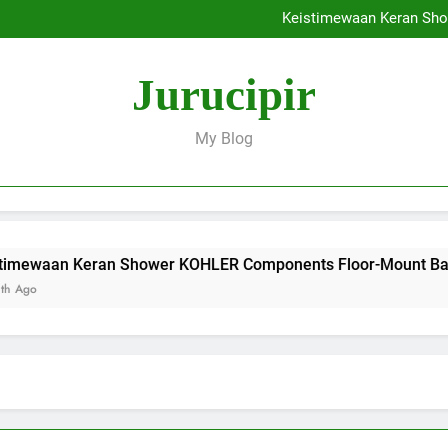
Pentingnya Fitur Anti-Bak
Keistimewaan Keran Sh
Ingin Tampil Mewah? Intip 5 
Beberapa Alas
Pentingnya Fitur Anti-Bak
Jurucipir
Keistimewaan Keran Sh
Ingin Tampil Mewah? Intip 5 
Beberapa Alas
My Blog
Keran Shower KOHLER Components Floor-Mount Bath
I
2 