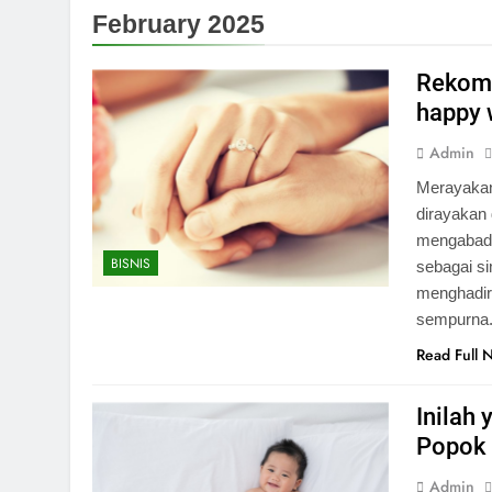
February 2025
Rekome
happy 
Admin
Merayakan
dirayakan 
mengabadi
BISNIS
sebagai s
menghadirk
sempurna.
Read Full 
Inilah
Popok 
Admin