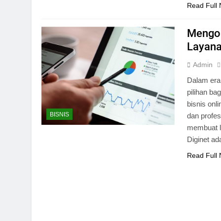
Read Full
Mengop
Layana
Admin
Dalam era 
pilihan b
bisnis onl
BISNIS
dan profes
membuat la
Diginet ad
Read Full