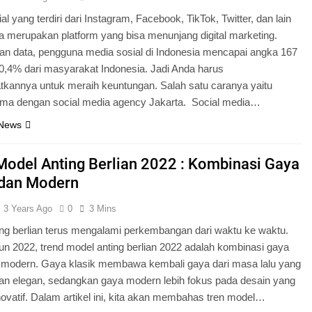
al yang terdiri dari Instagram, Facebook, TikTok, Twitter, dan lain
a merupakan platform yang bisa menunjang digital marketing.
an data, pengguna media sosial di Indonesia mencapai angka 167
60,4% dari masyarakat Indonesia. Jadi Anda harus
kannya untuk meraih keuntungan. Salah satu caranya yaitu
ama dengan social media agency Jakarta. Social media…
 News
Model Anting Berlian 2022 : Kombinasi Gaya
 dan Modern
3 Years Ago
0
3 Mins
ing berlian terus mengalami perkembangan dari waktu ke waktu.
n 2022, trend model anting berlian 2022 adalah kombinasi gaya
n modern. Gaya klasik membawa kembali gaya dari masa lalu yang
dan elegan, sedangkan gaya modern lebih fokus pada desain yang
novatif. Dalam artikel ini, kita akan membahas tren model…