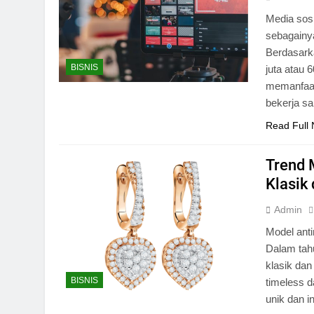
Media sosi
sebagainy
Berdasark
BISNIS
juta atau 
memanfaat
bekerja s
Read Full
Trend 
Klasik
Admin
Model ant
Dalam tahu
klasik da
BISNIS
timeless 
unik dan i