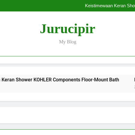
Pentingnya Fitur Anti-Bak
Keistimewaan Keran Sh
Ingin Tampil Mewah? Intip 5
Beberapa Ala
Pentingnya Fitur Anti-Bak
Jurucipir
Keistimewaan Keran Sh
Ingin Tampil Mewah? Intip 5
Beberapa Ala
My Blog
ower KOHLER Components Floor-Mount Bath
Ingin Tamp
2 Months Ago