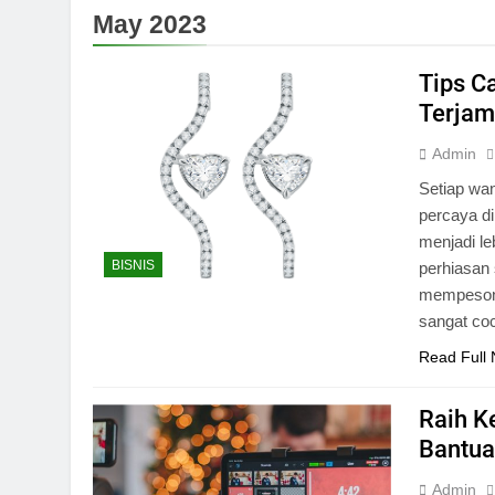
May 2023
Tips C
Terjam
Admin
Setiap wan
percaya d
menjadi l
BISNIS
perhiasan 
mempesona
sangat coc
Read Full
Raih K
Bantua
Admin