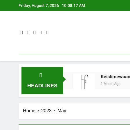
Skip
Friday, August 7, 2026
10:08:17 AM
to
content
ada Kran Cuci Piring
Keistimewaan Keran Sh
1 Month Ago
HEADLINES
Home
2023
May