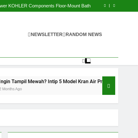
teri dan Material Aman pada Kran Cuci Piring
ower KOHLER Components Floor-Mount Bath
 Model Kran Air Premium untuk Rumah Idaman
san Kenapa Anda Harus Punya Liontin Inisial
teri dan Material Aman pada Kran Cuci Piring
ower KOHLER Components Floor-Mount Bath
 Model Kran Air Premium untuk Rumah Idaman
NEWSLETTER
RANDOM NEWS
san Kenapa Anda Harus Punya Liontin Inisial
il Mewah? Intip 5 Model Kran Air Premium untuk Rumah Ida