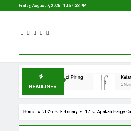
Skip
Friday, August 7, 2026
10:54:39 PM
to
content
Aman pada Kran Cuci Piring
Keistimewaan Ke
1 Month Ago
HEADLINES
Home
2026
February
17
Apakah Harga Ci