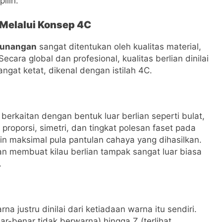
ilih.
 Melalui Konsep 4C
 tunangan
sangat ditentukan oleh kualitas material,
cara global dan profesional, kualitas berlian dinilai
gat ketat, dikenal dengan istilah 4C.
berkaitan dengan bentuk luar berlian seperti bulat,
roporsi, simetri, dan tingkat polesan faset pada
in maksimal pula pantulan cahaya yang dihasilkan.
n membuat kilau berlian tampak sangat luar biasa
.
na justru dinilai dari ketiadaan warna itu sendiri.
ar-benar tidak berwarna) hingga Z (terlihat