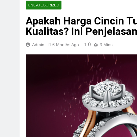
UNCATEGORIZED
Apakah Harga Cincin 
Kualitas? Ini Penjelasa
0
Admin
6 Months Ago
3 Mins