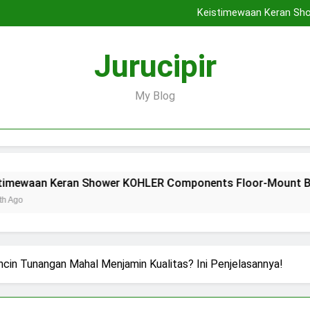
Pentingnya Fitur Anti-Ba
Keistimewaan Keran Sh
Ingin Tampil Mewah? Intip 5
Beberapa Al
Pentingnya Fitur Anti-Ba
Jurucipir
Keistimewaan Keran Sh
Ingin Tampil Mewah? Intip 5
Beberapa Al
My Blog
ran Shower KOHLER Components Floor-Mount Bath
In
2 
ncin Tunangan Mahal Menjamin Kualitas? Ini Penjelasannya!