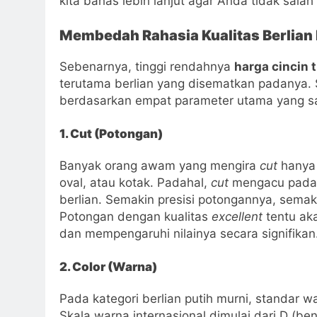
kita bahas lebih lanjut agar Anda tidak salah p
Membedah Rahasia Kualitas Berlian
Sebenarnya, tinggi rendahnya
harga cincin
terutama berlian yang disematkan padanya. Se
berdasarkan empat parameter utama yang san
1. Cut (Potongan)
Banyak orang awam yang mengira
cut
hanya 
oval, atau kotak. Padahal,
cut
mengacu pada p
berlian. Semakin presisi potongannya, semak
Potongan dengan kualitas
excellent
tentu aka
dan mempengaruhi nilainya secara signifikan
2. Color (Warna)
Pada kategori berlian putih murni, standar war
Skala warna internasional dimulai dari D (ben