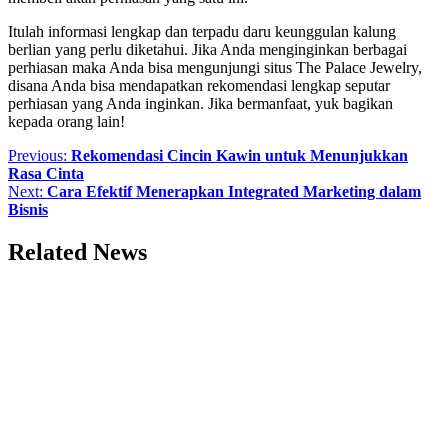
Itulah informasi lengkap dan terpadu daru keunggulan kalung
berlian yang perlu diketahui. Jika Anda menginginkan berbagai
perhiasan maka Anda bisa mengunjungi situs The Palace Jewelry,
disana Anda bisa mendapatkan rekomendasi lengkap seputar
perhiasan yang Anda inginkan. Jika bermanfaat, yuk bagikan
kepada orang lain!
Post
Previous:
Rekomendasi Cincin Kawin untuk Menunjukkan
Rasa Cinta
navigation
Next:
Cara Efektif Menerapkan Integrated Marketing dalam
Bisnis
Related News