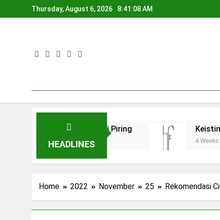
Skip
Thursday, August 6, 2026
8:41:09 AM
to
content
n pada Kran Cuci Piring
Keistimewaan Kera
4 Weeks Ago
HEADLINES
Home
2022
November
25
Rekomendasi Ci