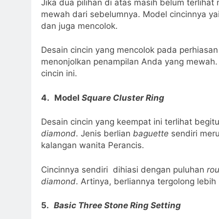
Jika dua pilihan di atas masih belum terliha
mewah dari sebelumnya. Model cincinnya y
dan juga mencolok.
Desain cincin yang mencolok pada perhiasan 
menonjolkan penampilan Anda yang mewah. Se
cincin ini.
4.
Model
Square Cluster Ring
Desain cincin yang keempat ini terlihat be
diamond
. Jenis berlian
baguette
sendiri mer
kalangan wanita Perancis.
Cincinnya sendiri dihiasi dengan puluhan
ro
diamond
. Artinya, berliannya tergolong leb
5.
Basic Three Stone Ring Setting