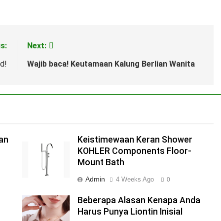
s:
Next:
d!
Wajib baca! Keutamaan Kalung Berlian Wanita
dan
Keistimewaan Keran Shower
KOHLER Components Floor-
Mount Bath
Admin
4 Weeks Ago
0
Beberapa Alasan Kenapa Anda
Harus Punya Liontin Inisial