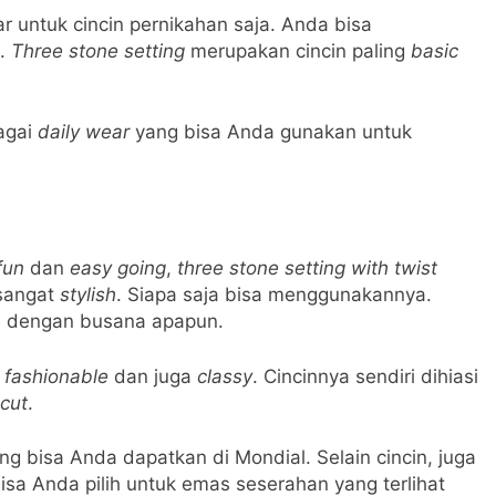
ar untuk cincin pernikahan saja. Anda bisa
a.
Three stone setting
merupakan cincin paling
basic
bagai
daily wear
yang bisa Anda gunakan untuk
fun
dan
easy going
,
three stone setting with twist
 sangat
stylish
. Siapa saja bisa menggunakannya.
n dengan busana apapun.
n
fashionable
dan juga
classy
. Cincinnya sendiri dihiasi
cut
.
g bisa Anda dapatkan di Mondial. Selain cincin, juga
bisa Anda pilih untuk emas seserahan yang terlihat