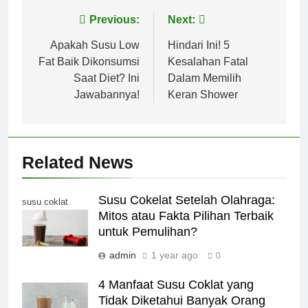
Post
Previous:
Next:
navigation
Apakah Susu Low
Hindari Ini! 5
Fat Baik Dikonsumsi
Kesalahan Fatal
Saat Diet? Ini
Dalam Memilih
Jawabannya!
Keran Shower
Related News
Susu Cokelat Setelah Olahraga:
susu coklat
Mitos atau Fakta Pilihan Terbaik
untuk Pemulihan?
admin
1 year ago
0
4 Manfaat Susu Coklat yang
Tidak Diketahui Banyak Orang