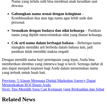
Nama yang terlalu sulit bisa membuat anak kesulitan saat
dewasa.
Gabungkan nama sesuai dengan keinginan
–
Kombinasikan dua atau tiga nama agar lebih unik dan
personal.
Sesuaikan dengan budaya dan nilai keluarga
– Pastikan
nama yang dipilih mencerminkan nilai yang dianut keluarga.
Cek arti nama dalam berbagai bahasa
– Beberapa nama
mungkin memiliki arti berbeda dalam bahasa lain, jadi
pastikan tidak memiliki makna negatif.
Dengan memilih nama bayi perempuan yang tepat, Anda bisa
memberikan identitas yang istimewa bagi si kecil. Semoga daftar di
atas dapat menjadi inspirasi bagi Anda dalam menemukan nama
yang terbaik untuk buah hati.
Post
Previous:
5 Alasan Mengapa Digital Marketing Agency Dapat
Meningkatkan ROI Bisnis Anda
navigation
Next:
Tips Memilih Susu Cair Kemasan yang Berkualitas dan Sehat
Related News