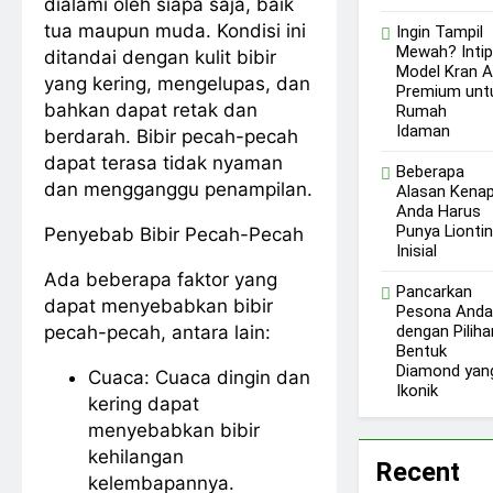
dialami oleh siapa saja, baik
tua maupun muda. Kondisi ini
Ingin Tampil
Mewah? Intip
ditandai dengan kulit bibir
Model Kran A
yang kering, mengelupas, dan
Premium unt
bahkan dapat retak dan
Rumah
Idaman
berdarah. Bibir pecah-pecah
dapat terasa tidak nyaman
Beberapa
dan mengganggu penampilan.
Alasan Kena
Anda Harus
Punya Liontin
Penyebab Bibir Pecah-Pecah
Inisial
Ada beberapa faktor yang
Pancarkan
dapat menyebabkan bibir
Pesona Anda
pecah-pecah, antara lain:
dengan Piliha
Bentuk
Diamond yan
Cuaca: Cuaca dingin dan
Ikonik
kering dapat
menyebabkan bibir
kehilangan
Recent
kelembapannya.