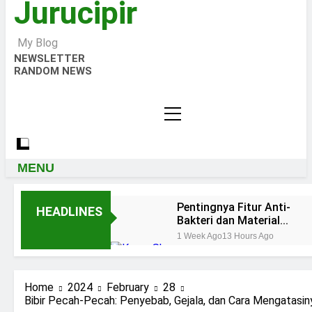
Jurucipir
My Blog
NEWSLETTER
RANDOM NEWS
MENU
Pentingnya Fitur Anti-
HEADLINES
Bakteri dan Material
Aman pada Kran Cuci
1 Week Ago
13 Hours Ago
Piring
Keistimewaan Keran
Shower KOHLER
Components Floor-
4 Weeks Ago
4 Weeks Ago
Home
2024
February
28
Mount Bath
Ingin Tampil Mewah? Intip 5 Model
Bibir Pecah-Pecah: Penyebab, Gejala, dan Cara Mengatasin
Kran Air Premium untuk Rumah