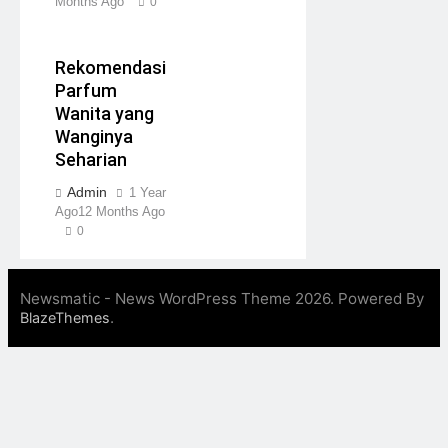
Months Ago
0
Rekomendasi
Parfum
Wanita yang
Wanginya
Seharian
Admin
1 Year
Ago
12 Months Ago
0
Newsmatic - News WordPress Theme 2026. Powered By
.
BlazeThemes