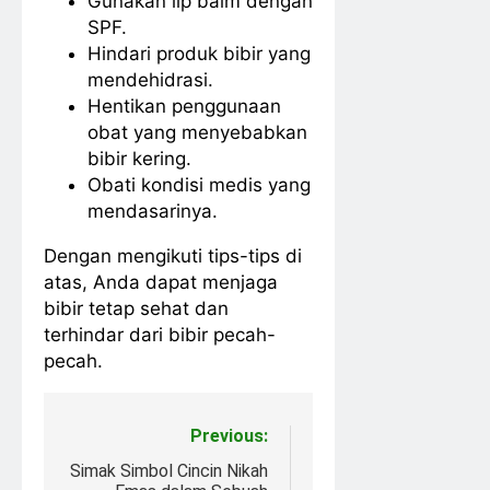
Gunakan lip balm dengan
SPF.
Hindari produk bibir yang
mendehidrasi.
Hentikan penggunaan
obat yang menyebabkan
bibir kering.
Obati kondisi medis yang
mendasarinya.
Dengan mengikuti tips-tips di
atas, Anda dapat menjaga
bibir tetap sehat dan
terhindar dari bibir pecah-
pecah.
Post
Previous:
navigation
Simak Simbol Cincin Nikah