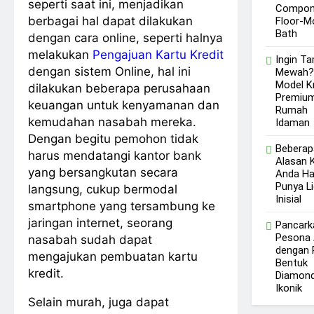
seperti saat ini, menjadikan
Compon
berbagai hal dapat dilakukan
Floor-M
Bath
dengan cara online, seperti halnya
melakukan
Pengajuan Kartu Kredit
Ingin Ta
dengan sistem Online, hal ini
Mewah? 
Model K
dilakukan beberapa perusahaan
Premium
keuangan untuk kenyamanan dan
Rumah
kemudahan nasabah mereka.
Idaman
Dengan begitu pemohon tidak
Beberap
harus mendatangi kantor bank
Alasan 
yang bersangkutan secara
Anda Ha
Punya Li
langsung, cukup bermodal
Inisial
smartphone yang tersambung ke
jaringan internet, seorang
Pancark
Pesona
nasabah sudah dapat
dengan P
mengajukan pembuatan kartu
Bentuk
kredit.
Diamond
Ikonik
Selain murah, juga dapat