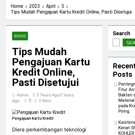
Home
2023
April
5
Tips Mudah Pengajuan Kartu Kredit Online, Pasti Disetujui
Search
BISNIS
SE
Tips Mudah
Pengajuan Kartu
Recen
Kredit Online,
Posts
Pasti Disetujui
Penting
Fitur An
Bakteri 
Admin
3 Years Ago
3 Years
Materia
0
Ago
3 Mins
pada Kr
Piring
Pengajuan Kartu Kredit
Keistim
Keran S
Diera perkembangan teknologi
KOHLER