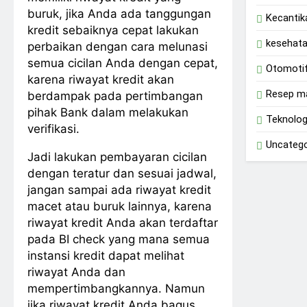
buruk, jika Anda ada tanggungan
Kecantik
kredit sebaiknya cepat lakukan
kesehat
perbaikan dengan cara melunasi
semua cicilan Anda dengan cepat,
Otomoti
karena riwayat kredit akan
Resep m
berdampak pada pertimbangan
pihak Bank dalam melakukan
Teknolog
verifikasi.
Uncatego
Jadi lakukan pembayaran cicilan
dengan teratur dan sesuai jadwal,
jangan sampai ada riwayat kredit
macet atau buruk lainnya, karena
riwayat kredit Anda akan terdaftar
pada BI check yang mana semua
instansi kredit dapat melihat
riwayat Anda dan
mempertimbangkannya. Namun
jika riwayat kredit Anda bagus