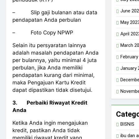
June 20
– Slip gaji bulanan atau data
pendapatan Anda perbulan
May 202
– Foto Copy NPWP
April 202
Selain itu persyaratan lainnya
March 2
adalah masalah pendapatan Anda
February
per bulannya, yaitu minimal 4 juta
perbulan, jika Anda memiliki
January 
pendapatan kurang dari minimal,
Decembe
maka Pengajuan Kartu Kredit
dapat dipastikan tidak disetujui.
Novembe
3.
Perbaiki Riwayat Kredit
Anda
Catego
Ketika Anda ingin mengajukan
BISNIS
kredit, pastikan Anda tidak
ibu dan 
memiliki riwayat kredit yang