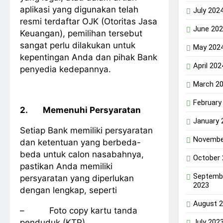
aplikasi yang digunakan telah
July 202
resmi terdaftar OJK (Otoritas Jasa
June 20
Keuangan), pemilihan tersebut
sangat perlu dilakukan untuk
May 202
kepentingan Anda dan pihak Bank
April 202
penyedia kedepannya.
March 2
February
2.
Memenuhi Persyaratan
January 
Setiap Bank memiliki persyaratan
Novembe
dan ketentuan yang berbeda-
beda untuk calon nasabahnya,
October
pastikan Anda memiliki
Septemb
persyaratan yang diperlukan
2023
dengan lengkap, seperti
August 
– Foto copy kartu tanda
penduduk (KTP)
July 202