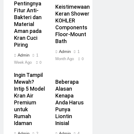
Pentingnya
Keistimewaan
Fitur Anti-
Keran Shower
Bakteri dan
KOHLER
Material
Components
Aman pada
Floor-Mount
Kran Cuci
Bath
Piring
Admin
1
Admin
1
Month Ago
0
Week Ago
0
Ingin Tampil
Mewah?
Beberapa
Intip 5 Model
Alasan
Kran Air
Kenapa
Premium
Anda Harus
untuk
Punya
Rumah
Liontin
Idaman
Inisial
Admin
Admin
2
4