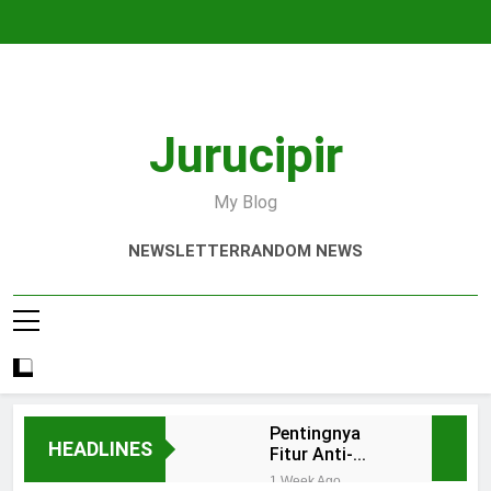
Skip
to
content
Jurucipir
My Blog
NEWSLETTER
RANDOM NEWS
Pentingnya
HEADLINES
Fitur Anti-
Bakteri dan
1 Week Ago