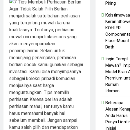
10 Months Ago
Piring
Maksimal
Tips Memakai
Parfum Lokal
Keistimewa
Aroma Bunga
10 Months Ago
Keran Showe
Agar Tahan
Tren Branded
KOHLER
Lama
Jewelry 2025
Component
Koleksi yang
12 Months Ago
Floor-Mount
Sedang Hits
Bath
Ingin Tampil
Mewah? Inti
Model Kran A
Premium unt
Rumah
Idaman
Beberapa
Alasan Kena
Anda Harus
Punya Lionti
Inisial