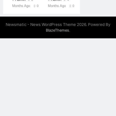
Months Ago
Months Ago
0
0
Newsmatic - News WordPress Theme 2026. Powered By
.
BlazeThemes