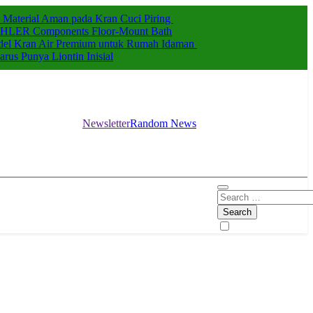
an Material Aman pada Kran Cuci Piring
OHLER Components Floor-Mount Bath
odel Kran Air Premium untuk Rumah Idaman
us Punya Liontin Inisial
Newsletter
Random News
Search
for: