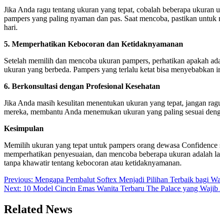
Jika Anda ragu tentang ukuran yang tepat, cobalah beberapa ukur
pampers yang paling nyaman dan pas. Saat mencoba, pastikan untuk
hari.
5. Memperhatikan Kebocoran dan Ketidaknyamanan
Setelah memilih dan mencoba ukuran pampers, perhatikan apakah ada
ukuran yang berbeda. Pampers yang terlalu ketat bisa menyebabkan ir
6. Berkonsultasi dengan Profesional Kesehatan
Jika Anda masih kesulitan menentukan ukuran yang tepat, jangan ra
mereka, membantu Anda menemukan ukuran yang paling sesuai den
Kesimpulan
Memilih ukuran yang tepat untuk pampers orang dewasa Confidence
memperhatikan penyesuaian, dan mencoba beberapa ukuran adalah la
tanpa khawatir tentang kebocoran atau ketidaknyamanan.
Post
Previous:
Mengapa Pembalut Softex Menjadi Pilihan Terbaik bagi Wa
Next:
10 Model Cincin Emas Wanita Terbaru The Palace yang Wajib
navigation
Related News