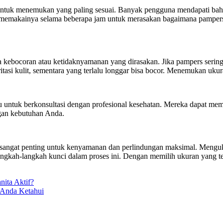
an untuk menemukan yang paling sesuai. Banyak pengguna mendapati
 memakainya selama beberapa jam untuk merasakan bagaimana pampers 
 kebocoran atau ketidaknyamanan yang dirasakan. Jika pampers sering
itasi kulit, sementara yang terlalu longgar bisa bocor. Menemukan uk
gu untuk berkonsultasi dengan profesional kesehatan. Mereka dapat m
gan kebutuhan Anda.
 sangat penting untuk kenyamanan dan perlindungan maksimal. Meng
ngkah-langkah kunci dalam proses ini. Dengan memilih ukuran yang 
nita Aktif?
 Anda Ketahui