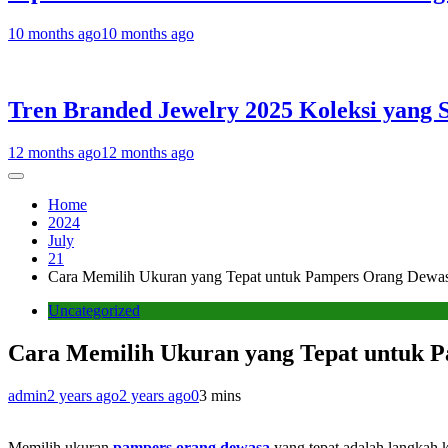
10 months ago
10 months ago
Tren Branded Jewelry 2025 Koleksi yang 
12 months ago
12 months ago
Home
2024
July
21
Cara Memilih Ukuran yang Tepat untuk Pampers Orang Dewa
Uncategorized
Cara Memilih Ukuran yang Tepat untuk 
admin
2 years ago
2 years ago
0
3 mins
Memilih ukuran
pampers orang dewasa
yang tepat adalah langkah 