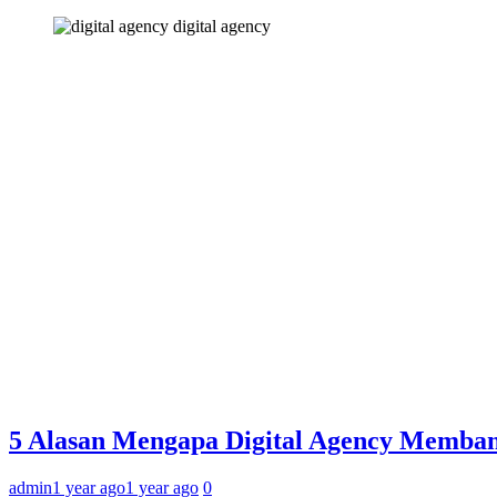
digital agency
5 Alasan Mengapa Digital Agency Memban
admin
1 year ago
1 year ago
0