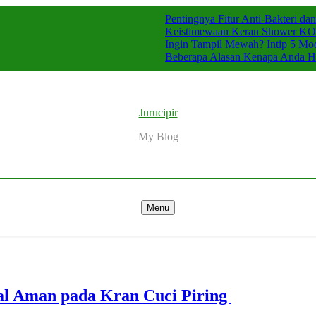
Pentingnya Fitur Anti-Bakteri d
Keistimewaan Keran Shower K
Ingin Tampil Mewah? Intip 5 M
Beberapa Alasan Kenapa Anda Har
Jurucipir
My Blog
Menu
ial Aman pada Kran Cuci Piring