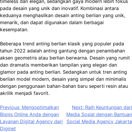
timeless dan elegan, sedangkan gaya modern lebih fokus
pada desain yang unik dan inovatif. Kombinasi antara
keduanya menghasilkan desain anting berlian yang unik,
menarik, dan dapat digunakan dalam berbagai
kesempatan.
Beberapa trend anting berlian klasik yang populer pada
tahun 2022 adalah anting gantung dengan penambahan
aksen geometris atau berlian berwarna. Desain yang rumit
dan dramatis memberikan tampilan yang elegan dan
glamor pada anting berlian. Sedangkan untuk tren anting
berlian model modern, desain yang simpel dan minimalis
dengan penggunaan bahan-bahan baru seperti resin atau
akrilik menjadi favorit.
Post
Previous:
Mengoptimalkan
Next:
Raih Keuntungan dari
Bisnis Online Anda dengan
Media Sosial dengan Bantuan
navigation
Layanan Digital Agency dari
Social Media Agency Jakarta
Diginet