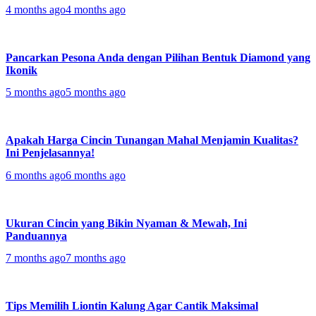
4 months ago
4 months ago
Pancarkan Pesona Anda dengan Pilihan Bentuk Diamond yang
Ikonik
5 months ago
5 months ago
Apakah Harga Cincin Tunangan Mahal Menjamin Kualitas?
Ini Penjelasannya!
6 months ago
6 months ago
Ukuran Cincin yang Bikin Nyaman & Mewah, Ini
Panduannya
7 months ago
7 months ago
Tips Memilih Liontin Kalung Agar Cantik Maksimal