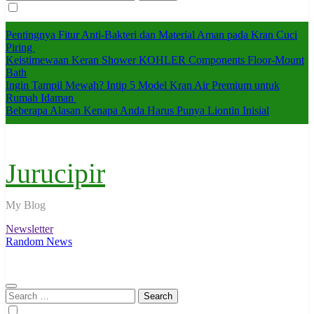
for:
Pentingnya Fitur Anti-Bakteri dan Material Aman pada Kran Cuci
Piring
Keistimewaan Keran Shower KOHLER Components Floor-Mount
Bath
Ingin Tampil Mewah? Intip 5 Model Kran Air Premium untuk
Rumah Idaman
Beberapa Alasan Kenapa Anda Harus Punya Liontin Inisial
Jurucipir
My Blog
Newsletter
Random News
Search
for: