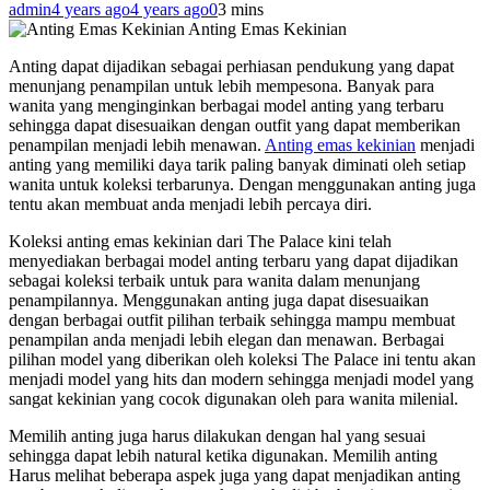
admin
4 years ago
4 years ago
0
3 mins
Anting Emas Kekinian
Anting dapat dijadikan sebagai perhiasan pendukung yang dapat
menunjang penampilan untuk lebih mempesona. Banyak para
wanita yang menginginkan berbagai model anting yang terbaru
sehingga dapat disesuaikan dengan outfit yang dapat memberikan
penampilan menjadi lebih menawan.
Anting emas kekinian
menjadi
anting yang memiliki daya tarik paling banyak diminati oleh setiap
wanita untuk koleksi terbarunya. Dengan menggunakan anting juga
tentu akan membuat anda menjadi lebih percaya diri.
Koleksi anting emas kekinian dari The Palace kini telah
menyediakan berbagai model anting terbaru yang dapat dijadikan
sebagai koleksi terbaik untuk para wanita dalam menunjang
penampilannya. Menggunakan anting juga dapat disesuaikan
dengan berbagai outfit pilihan terbaik sehingga mampu membuat
penampilan anda menjadi lebih elegan dan menawan. Berbagai
pilihan model yang diberikan oleh koleksi The Palace ini tentu akan
menjadi model yang hits dan modern sehingga menjadi model yang
sangat kekinian yang cocok digunakan oleh para wanita milenial.
Memilih anting juga harus dilakukan dengan hal yang sesuai
sehingga dapat lebih natural ketika digunakan. Memilih anting
Harus melihat beberapa aspek juga yang dapat menjadikan anting