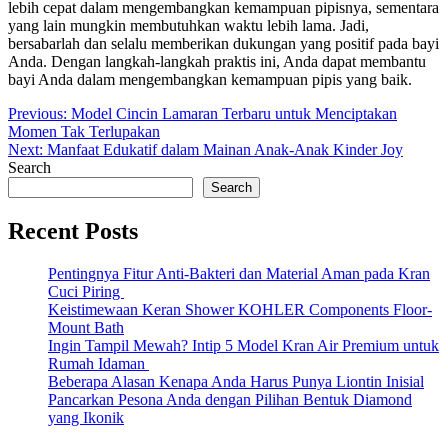
lebih cepat dalam mengembangkan kemampuan pipisnya, sementara
yang lain mungkin membutuhkan waktu lebih lama. Jadi,
bersabarlah dan selalu memberikan dukungan yang positif pada bayi
Anda. Dengan langkah-langkah praktis ini, Anda dapat membantu
bayi Anda dalam mengembangkan kemampuan pipis yang baik.
Post
Previous:
Model Cincin Lamaran Terbaru untuk Menciptakan
Momen Tak Terlupakan
navigation
Next:
Manfaat Edukatif dalam Mainan Anak-Anak Kinder Joy
Search
Search
Recent Posts
Pentingnya Fitur Anti-Bakteri dan Material Aman pada Kran
Cuci Piring
Keistimewaan Keran Shower KOHLER Components Floor-
Mount Bath
Ingin Tampil Mewah? Intip 5 Model Kran Air Premium untuk
Rumah Idaman
Beberapa Alasan Kenapa Anda Harus Punya Liontin Inisial
Pancarkan Pesona Anda dengan Pilihan Bentuk Diamond
yang Ikonik